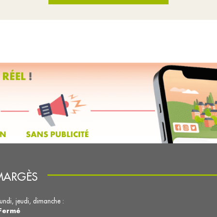
 MARGÈS
lundi, jeudi, dimanche :
Fermé