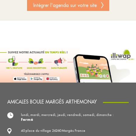
Intégrer l'agenda sur votre site
AMICALES BOULE MARGÈS ARTHEMONAY
lundi, mardi, mercredi, jeudi, vendredi, samedi, dimanche :
Fermé
40 place du village 26260 Margès France