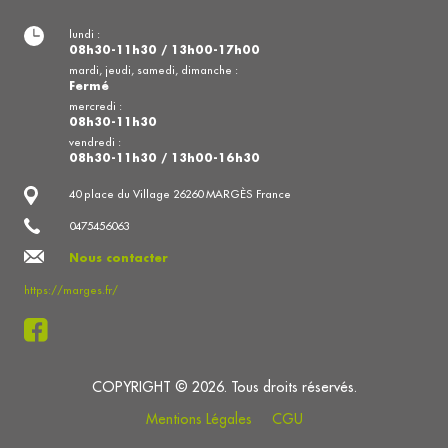
lundi :
08h30-11h30 / 13h00-17h00
mardi, jeudi, samedi, dimanche :
Fermé
mercredi :
08h30-11h30
vendredi :
08h30-11h30 / 13h00-16h30
40 place du Village 26260 MARGÈS France
0475456063
Nous contacter
https://marges.fr/
COPYRIGHT © 2026. Tous droits réservés.
Mentions Légales
CGU